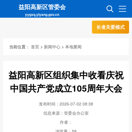
益阳高新区管委会
yygxq.yiyang.gov.cn
长者关爱模式
首页
走进高新
当前位置：
首页
>
新闻中心
>
本地要闻
信息公开
招商引资
益阳高新区组织集中收看庆祝
互动交流
政务超市
中国共产党成立105周年大会
发布时间：2026-07-02 08:38
人才超市
金融超市
信息来源：管委会办公室
作者：
浏览量：
58