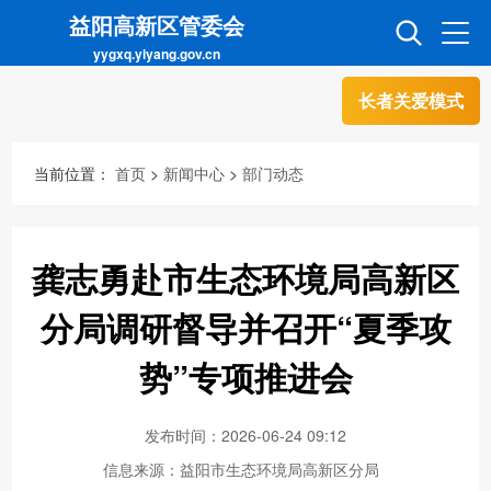
益阳高新区管委会
yygxq.yiyang.gov.cn
长者关爱模式
首页
走进高新
当前位置：
首页
>
新闻中心
>
部门动态
信息公开
招商引资
龚志勇赴市生态环境局高新区
互动交流
政务超市
分局调研督导并召开“夏季攻
势”专项推进会
人才超市
金融超市
发布时间：2026-06-24 09:12
信息来源：益阳市生态环境局高新区分局