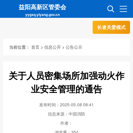
益阳高新区管委会
yygxq.yiyang.gov.cn
长者关爱模式
首页
走进高新
当前位置：
首页
>
信息公开
>
公告公示
信息公开
招商引资
关于人员密集场所加强动火作
互动交流
政务超市
业安全管理的通告
发布时间：2025-05-08 08:41
人才超市
金融超市
信息来源：中国消防
作者：
浏览量：
354