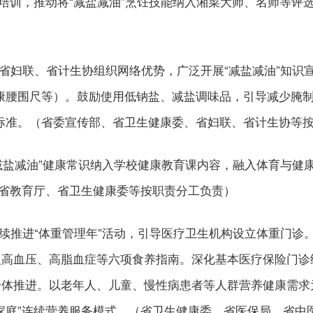
能培训，推动将“减盐减油”烹饪技能纳入湘菜大师、名师等评
省妇联、省计生协组织网络优势，广泛开展“减盐减油”知识
康腰围尺等）。鼓励使用低钠盐、减盐调味品，引导减少腌制
标准。（省委宣传部、省卫生健康委、省妇联、省计生协等
减盐减油”健康常识纳入学校健康教育课内容，融入体育与健
（省教育厅、省卫生健康委等按职责分工负责）
续推进“体重管理年”活动，引导医疗卫生机构设立体重门诊
高血压、高脂血症等六项食养指南。深化基本医疗保险门诊统
一体推进。以老年人、儿童、慢性病患者等人群营养健康需求
家庭”连续营养服务模式。（省卫生健康委、省医保局、省中