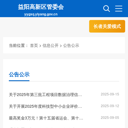
益阳高新区管委会
yygxq.yiyang.gov.cn
长者关爱模式
首页
走进高新
当前位置：
首页
>
信息公开
>
公告公示
信息公开
招商引资
公告公示
互动交流
政务超市
关于2025年第三批工程项目数据治理信息情况的公示
2025-09-15
人才超市
金融超市
关于开展2025年度科技型中小企业评价工作的通知
2025-09-12
最高奖金3万元！第十五届省运会、第十二届省残运会“四项宣传标识”征集今日启动
2025-09-05