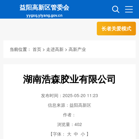
益阳高新区管委会
yygxq.yiyang.gov.cn
长者关爱模式
首页
走进高新
当前位置：
首页
>
走进高新
>
高新产业
信息公开
招商引资
湖南浩森胶业有限公司
互动交流
政务超市
发布时间：2025-05-20 11:23
信息来源：益阳高新区
人才超市
金融超市
作者：
浏览量：
402
【字体：
大
中
小
】