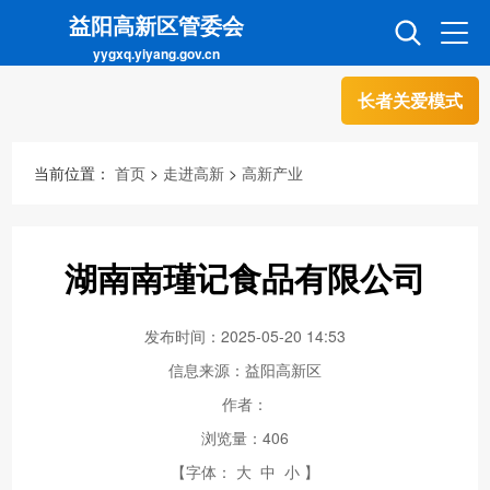
益阳高新区管委会
yygxq.yiyang.gov.cn
长者关爱模式
首页
走进高新
当前位置：
首页
>
走进高新
>
高新产业
信息公开
招商引资
湖南南瑾记食品有限公司
互动交流
政务超市
发布时间：2025-05-20 14:53
信息来源：益阳高新区
人才超市
金融超市
作者：
浏览量：
406
【字体：
大
中
小
】