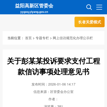
益阳高新区管委会
yygxq.yiyang.gov.cn
长者关爱模式
首页
走进高新
当前位置：
首页
>
专题专栏
>
网上信访规范化办理公示栏
信息公开
招商引资
关于彭某某投诉要求支付工程
互动交流
政务超市
款信访事项处理意见书
发布时间：2026-01-06 14:17
人才超市
金融超市
信息来源：区管委会办公室
作者：
浏览量：
381