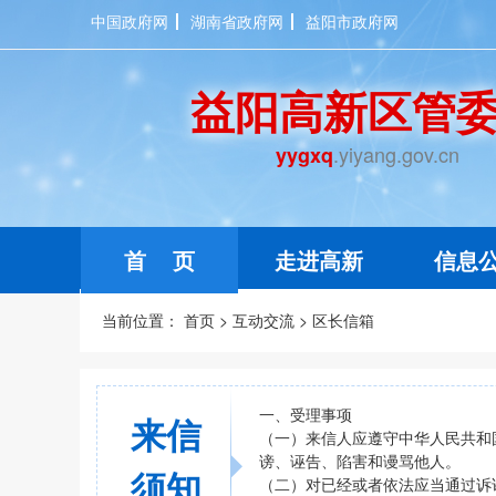
中国政府网
湖南省政府网
益阳市政府网
益阳高新区管
.yiyang.gov.cn
yygxq
首 页
走进高新
信息
当前位置：
首页
>
互动交流
>
区长信箱
一、受理事项
来信
（一）来信人应遵守中华人民共和
谤、诬告、陷害和谩骂他人。
须知
（二）对已经或者依法应当通过诉