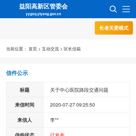
益阳高新区管委会
yygxq.yiyang.gov.cn
长者关爱模式
首页
走进高新
当前位置：
首页
>
互动交流
>
区长信箱
信息公开
招商引资
信件公示
互动交流
政务超市
标题
关于中心医院路段交通问题
来信时间
2020-07-27 09:25:50
人才超市
金融超市
来信人
李**
信件状态
已发布