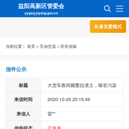
益阳高新区管委会
yygxq.yiyang.gov.cn
长者关爱模式
首页
走进高新
当前位置：
首页
>
互动交流
>
区长信箱
信息公开
招商引资
信件公示
互动交流
政务超市
标题
大货车夜间频繁拉渣土，噪音污染
来信时间
2020-10-25 20:15:49
十分严重
人才超市
金融超市
来信人
雷**
信件状态
已发布