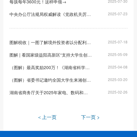
每孩每年3600元！这样申领→
2025-07-30
中央办公厅法规局权威解读《党政机关厉行节约反对浪费条例》修订
2025-07-23
图解税收｜一图了解境外投资者以分配利润直接投资税收抵免政策
2025-07-18
图解 | 看国家级益阳高新区“支持大学生创业十条”助力大学生在“益”创业更容易
2025-05-09
（图解）最高奖励200万！《湖南省科学技术奖励办法》公布！
2025-04-08
（图解）省委书记邀约全国大学生来湘创业，财政将在双肩包里装上什么大礼包？
2025-03-20
湖南省商务厅关于2025年家电、数码和家装厨卫产品以旧换新实施细则政策解读
2025-02-26
＜上一页
下一页 >