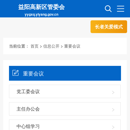
益阳高新区管委会
yygxq.yiyang.gov.cn
长者关爱模式
首页
走进高新
当前位置：
首页
>
信息公开
>
重要会议
信息公开
招商引资
重要会议
互动交流
政务超市
党工委会议
人才超市
金融超市
主任办公会
中心组学习