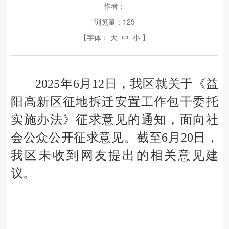
作者：
浏览量：
129
【字体：
大
中
小
】
2025年
6
月
12
日，我
区
就关于《益
阳高新区征地拆迁安置工作包干委托
实施办法》征求意见的通知
，
面向社
会公众公开征求意见。截至
6
月
20
日，
我
区
未收到网友提出的相关意见建
议。