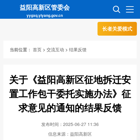
益阳高新区管委会
yygxq.yiyang.gov.cn
长者关爱模式
首页
走进高新
当前位置：
首页
>
交流互动
>
结果反馈
信息公开
招商引资
关于《益阳高新区征地拆迁安
互动交流
政务超市
置工作包干委托实施办法》征
求意见的通知的结果反馈
人才超市
金融超市
发布时间：2025-06-27 11:36
信息来源：益阳高新区