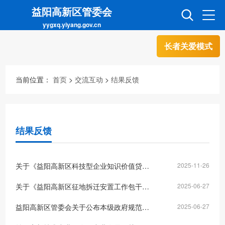
益阳高新区管委会
yygxq.yiyang.gov.cn
长者关爱模式
首页
走进高新
当前位置：
首页
>
交流互动
>
结果反馈
信息公开
招商引资
结果反馈
互动交流
政务超市
关于《益阳高新区科技型企业知识价值贷款企业库管理办法（试行）》征求意见的结果反馈
2025-11-26
人才超市
金融超市
关于《益阳高新区征地拆迁安置工作包干委托实施办法》征求意见的通知的结果反馈
2025-06-27
益阳高新区管委会关于公布本级政府规范性文件清理结果的决定（征求意见稿）的结果反馈
2025-06-27